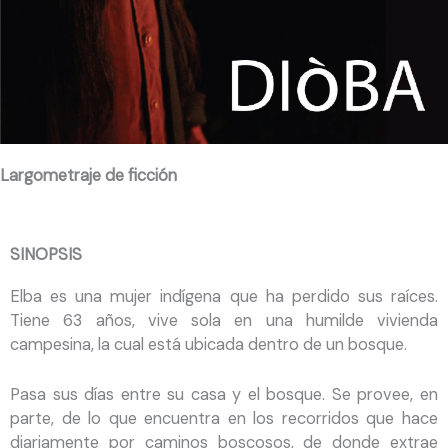
Largometraje de ficción
SINOPSIS
Elba es una mujer indígena que ha perdido sus raíces.
Tiene 63 años, vive sola en una humilde vivienda
campesina, la cual está ubicada dentro de un bosque.
Pasa sus días entre su casa y el bosque. Se provee, en
parte, de lo que encuentra en los recorridos que hace
diariamente por caminos boscosos, de donde extrae