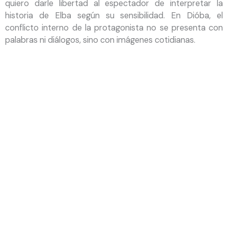
quiero darle libertad al espectador de interpretar la
historia de Elba según su sensibilidad. En Dióba, el
conflicto interno de la protagonista no se presenta con
palabras ni diálogos, sino con imágenes cotidianas.
Busco que el espectador pueda adentrarse en el tiempo
de Elba, y complete él mismo la historia.
Ese tiempo es dilatado en el filme, pero no es estático. La
composición de los encuadres, la duración de los planos,
la silenciosa puesta en escena, están en función del
planteamiento abierto de la historia. Las acciones de Elba
se presentan sin cortes, son planos en los que el
personaje vive.
Elba maneja su tiempo, un tiempo desligado del deber de
cumplir con algo en un momento preciso. El tiempo de
Diòba es un tiempo libre, que se siente, que se vive con el