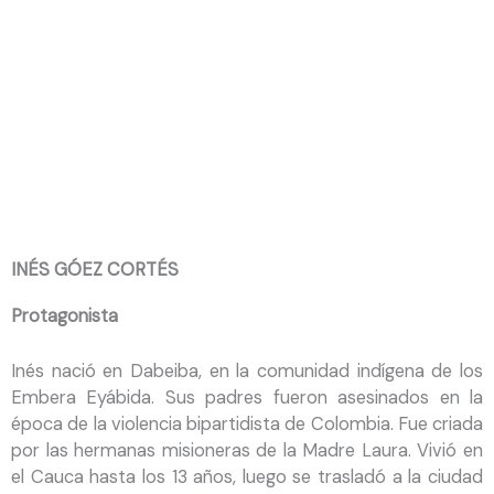
personaje.
Esta es una historia sencilla, el relato de una mujer
indígena que está agobiada por sus recuerdos, y de
cómo ella logra liberarse y reencontrarse con su esencia.
INÉS GÓEZ CORTÉS
Protagonista
Inés nació en Dabeiba, en la comunidad indígena de los
Embera Eyábida. Sus padres fueron asesinados en la
época de la violencia bipartidista de Colombia. Fue criada
por las hermanas misioneras de la Madre Laura. Vivió en
el Cauca hasta los 13 años, luego se trasladó a la ciudad