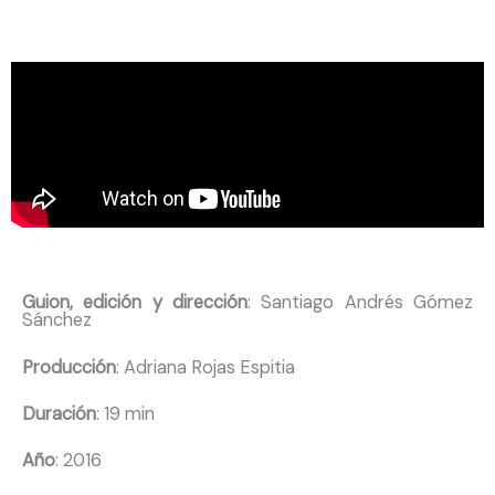
Guion, edición y dirección
: Santiago Andrés Gómez
Sánchez
Producción
: Adriana Rojas Espitia
Duración
: 19 min
Año
: 2016