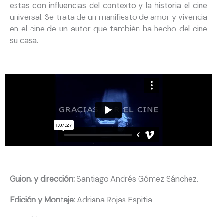
estas con influencias del contexto y la historia el cine
universal. Se trata de un manifiesto de amor y vivencia
en el cine de un autor que también ha hecho del cine
su casa.
Guion,
y
dirección:
Santiago Andrés Gómez Sánchez.
Edición y Montaje
:
Adriana Rojas Espitia