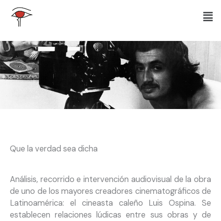
Ir
Men
al
contenido
Que la verdad sea dicha
Análisis, recorrido e intervención audiovisual de la obra
de uno de los mayores creadores cinematográficos de
Latinoamérica: el
cineasta
caleño Luis Ospina. Se
establecen relaciones lúdicas entre sus obras y de